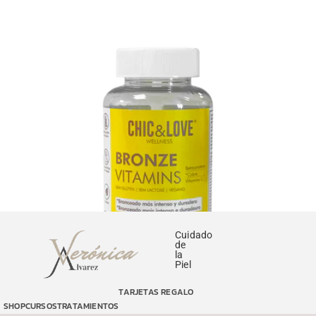
Cuidado
de
la
Piel
TARJETAS REGALO
Bronze Gominolas
SHOP
CURSOS
TRATAMIENTOS