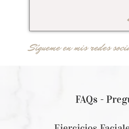
Sígueme en mis redes soci
FAQs - Pregu
Ejercicios Facial