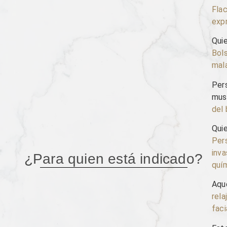
Flac
expr
Quie
Bols
mala
Pers
mus
del 
Qui
Per
inva
¿Para quien está indicado?
quí
Aque
rela
faci