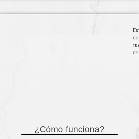
Es
de
fa
de
¿Cómo funciona?