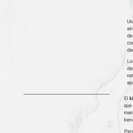
Un
al
de
co
de
Lo
de
na
ap
El
k
que 
mane
bene
Pers