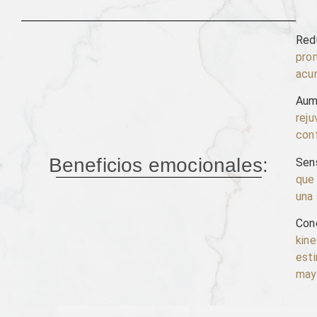
Red
prom
acum
Aum
reju
conf
Beneficios emocionales:
Sens
que 
una 
Con
kine
esti
mayo