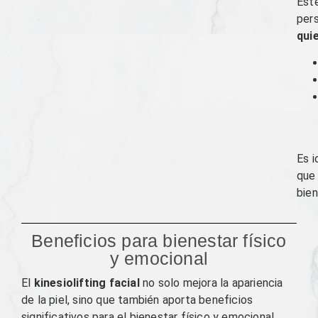
Este
per
qui
Es i
que 
bien
Beneficios para bienestar físico
y emocional
El
kinesiolifting facial
no solo mejora la apariencia
de la piel, sino que también aporta beneficios
significativos para el bienestar físico y emocional.