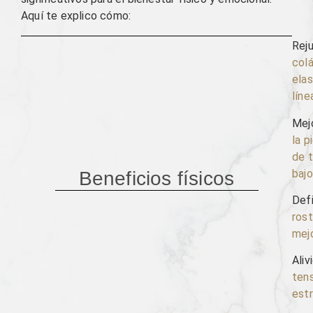
Aquí te explico cómo:
Rej
colá
elas
líne
Mejo
la p
de t
bajo
Beneficios físicos
Defi
rost
mejo
Aliv
tens
estr