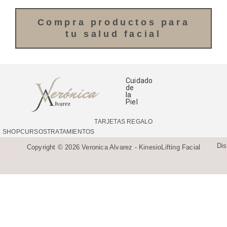
Compra productos para
tu salud facial
Cuidado
de
la
Piel
TARJETAS REGALO
SHOP
CURSOS
TRATAMIENTOS
Di
Copyright © 2026 Veronica Alvarez - KinesioLifting Facial