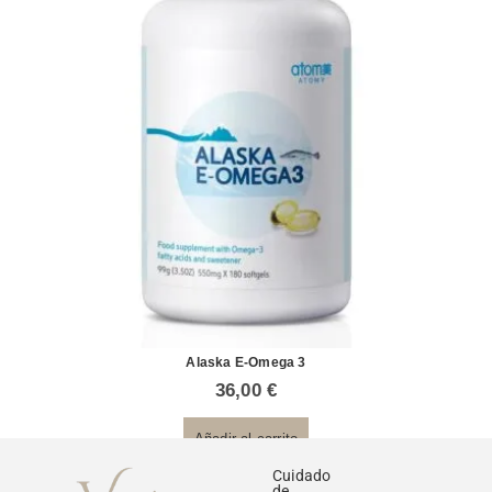
Alaska E-Omega 3
36,00
€
Añadir al carrito
Cuidado
de