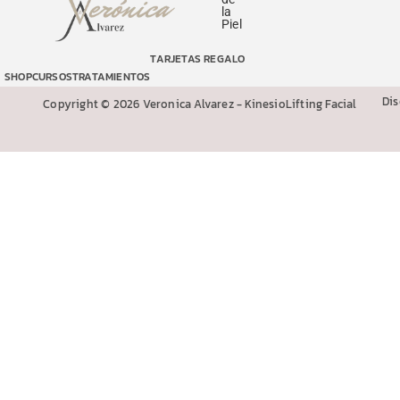
la
Piel
TARJETAS REGALO
SHOP
CURSOS
TRATAMIENTOS
Di
Copyright © 2026 Veronica Alvarez - KinesioLifting Facial