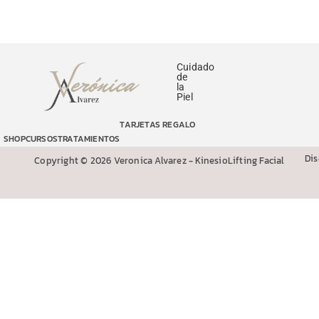
Cuidado
de
la
Piel
TARJETAS REGALO
SHOP
CURSOS
TRATAMIENTOS
Di
Copyright © 2026 Veronica Alvarez - KinesioLifting Facial