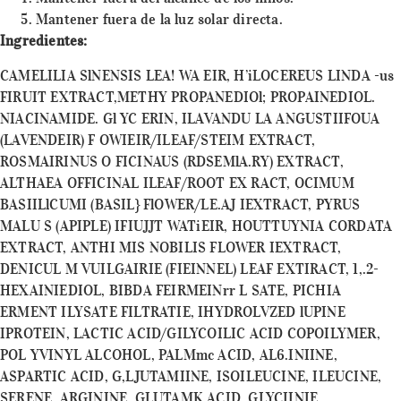
Mantener fuera de la luz solar directa.
Ingredientes:
CAMELILIA SlNENSIS LEA! WA EIR, H’iLOCEREUS LINDA -us
FIRUIT EXTRACT,METHY PROPANEDIOl; PROPAINEDIOL.
NIACINAMIDE. Gl YC ERIN, ILAVANDU LA ANGUSTIIFOUA
(LAVENDEIR) F OWIEIR/ILEAF/STEIM EXTRACT,
ROSMAIRINUS O FICINAUS (RDSEMlA.RY) EXTRACT,
ALTHAEA OFFICINAL ILEAF/ROOT EX RACT, OCIMUM
BASIILlCUMI (BASIL} FlOWER/LE.AJ IEXTRACT, PYRUS
MALU S (APIPLE) IFIUJJT WATiEIR, HOUTTUYNIA CORDATA
EXTRACT, ANTHI MIS NOBILIS FLOWER IEXTRACT,
DENICUL M VUILGAIRIE (FIEINNEL) LEAF EXTIRACT, 1,.2-
HEXAINIEDIOL, BIBDA FEIRMEINrr L SATE, PICHIA
ERMENT ILYSATE FILTRATIE, IHYDROLVZED lUPINE
IPROTEIN, LACTIC ACID/GILYCOILIC ACID COPOILYMER,
POL YVINYL ALCOHOL, PALMmc ACID, AL6.INIINE,
ASPARTIC ACID, G,LJUTAMIINE, ISOILEUCINE, ILEUCINE,
SERENE, ARGININE, GLUTAMK ACID, GLYCIINIE,