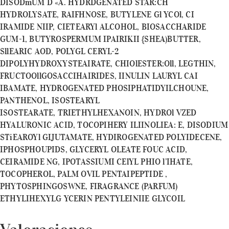
DISODmUM D «A. HYDRDGENATED STAR:CH
HYDROLYSATE, RAIFHNOSE, BUTYLENE Gl YCOl, CI
IRAMIDE NIIP, CIETEARYl ALCOHOL, BIOSACCHARIDE
GUM-1, BUTYROSPERMUM IPAIRIKII {SHEA)BUTTER,
SllEARIC AOD, POLYGL CERYL-2
DIPOLYHYDROXYSTEAIRATE, CHIOlESTER:Oll, LEGTHIN,
FRUCTOOllGOSACCIHAIRIDES, IINULIN LAURYL CAI
IBAMATE, HYDROGENATED PHOSIPHATIDYILCHOUNE,
PANTHENOL, ISOSTEARYL
ISOSTEARATE, TRIETHYLHEXANOIN, HYDROl VZED
HYALURONIC ACID, TOCOPIHERY ILIINOLIEA: E, DISODIUM
STiEAROYl GIJUTAMATE, HYDIROGENATED POLYIDECENE,
IPHOSPHOUPIDS, GLYCERYL OLEATE FOUC ACID,
CEIRAMIDE NG, IPOTASSIUMI CElYL PHIO l’IHATE,
TOCOPHEROL, PALM OVIL PENTAIPEPTIDE ,
PHYTOSPHINGOSWNE, FIRAGRANCE (PARFUM)
ETHYLIHEXYLG YCERIN PENTYLEINIIE GLYCOIL