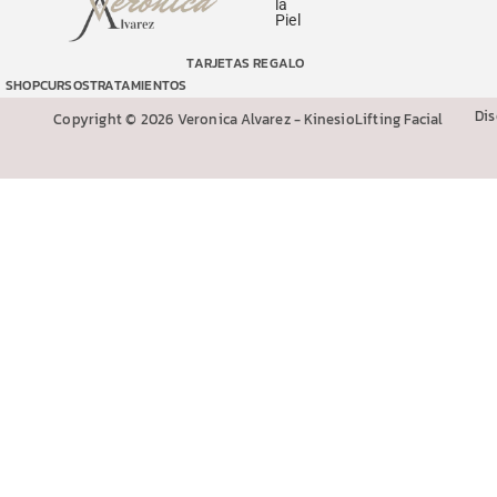
la
Piel
TARJETAS REGALO
SHOP
CURSOS
TRATAMIENTOS
Di
Copyright © 2026 Veronica Alvarez - KinesioLifting Facial