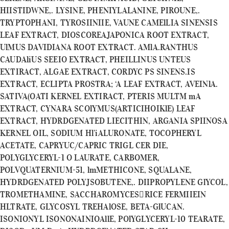
HIISTIDWNE,. LYSINE, PHENIYLALANINE, PIROUNE,.
TRYPTOPHANI, TYROSIINIIE, VAUNE CAMElLIA SINENSIS
LEAF EXTRACT, DIOSCOREAJAPONICA ROOT EXTRACT,
UlMUS DAVIDIANA ROOT EXTRACT. AMlA.RANTHUS
CAUDAliUS SEEIO EXTRACT, PHEILLINUS UNTEUS
EXTIRACT, ALGAE EXTRACT, CORDYC PS SINENS.IS
EXTRACT, ECLIPTA PROSTRA; ‘A LEAF EXTRACT, AVEINlA.
SATIVA(OATI KERNEL EXTIRACT, PTERIS MULTM mA
EXTRACT, CYNARA SCOlYMUS(ARTICIHOIKlE) LEAF
EXTRACT, HYDRDGENATED LIECITHIN, ARGANIA SPIINOSA
KERNEL OIL, SODIUM Hl’iALURONATE, TOCOPHERYL
ACETATE, CAPRYUC/CAPRIC TRIGL CER DIE,
POLYGLYCERYL-1 O LAURATE, CARBOMER,
POLVQUATERNIUM-51, lmMETHICONE, SQUALANE,
HYDRDGENATED POLYJSOBUTENE,. DIIPROPYLENE GlYCOL,
TROMETHAMINE, SACCHAROMYCES􀈸RICE FERMIIEIN
HLTRATE, GLYCOSYL TREHAlOSE, BETA-GlUCAN.
ISONIONYL ISONONAINIOAllE, POlYGLYCERYL-10 TEARATE,