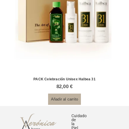
PACK Celebración Unisex Halbea 31
82,00
€
Añadir al carrito
Cuidado
de
la
Piel