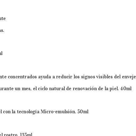
ute
s.
ml
nte concentrados ayuda a reducir los signos visibles del envej
ante un mes, el ciclo natural de renovación de la piel. 40ml
l con la tecnología Micro-emulsión. 50ml
l rostro. 135ml