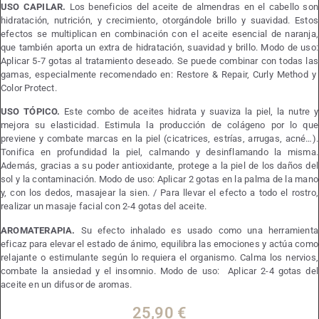
USO CAPILAR.
Los beneficios del aceite de almendras en el cabello son
hidratación, nutrición, y crecimiento, otorgándole brillo y suavidad. Estos
efectos se multiplican en combinación con el aceite esencial de naranja,
que también aporta un extra de hidratación, suavidad y brillo. Modo de uso:
Aplicar 5-7 gotas al tratamiento deseado. Se puede combinar con todas las
gamas, especialmente recomendado en: Restore & Repair, Curly Method y
Color Protect.
USO TÓPICO.
Este combo de aceites hidrata y suaviza la piel, la nutre y
mejora su elasticidad. Estimula la producción de colágeno por lo que
previene y combate marcas en la piel (cicatrices, estrías, arrugas, acné…).
Tonifica en profundidad la piel, calmando y desinflamando la misma.
Además, gracias a su poder antioxidante, protege a la piel de los daños del
sol y la contaminación. Modo de uso: Aplicar 2 gotas en la palma de la mano
y, con los dedos, masajear la sien. / Para llevar el efecto a todo el rostro,
realizar un masaje facial con 2-4 gotas del aceite.
AROMATERAPIA.
Su efecto inhalado es usado como una herramienta
eficaz para elevar el estado de ánimo, equilibra las emociones y actúa como
relajante o estimulante según lo requiera el organismo. Calma los nervios,
combate la ansiedad y el insomnio. Modo de uso: Aplicar 2-4 gotas del
aceite en un difusor de aromas.
25,90
€