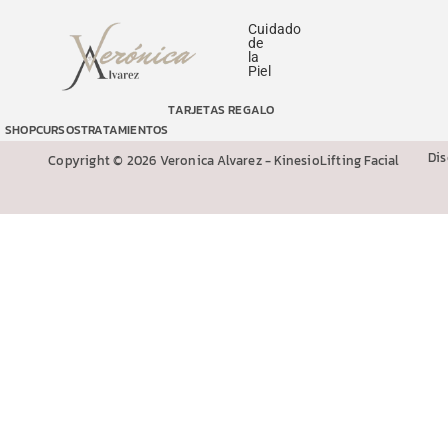
Cuidado
de
la
Piel
TARJETAS REGALO
SHOP
CURSOS
TRATAMIENTOS
Di
Copyright © 2026 Veronica Alvarez - KinesioLifting Facial