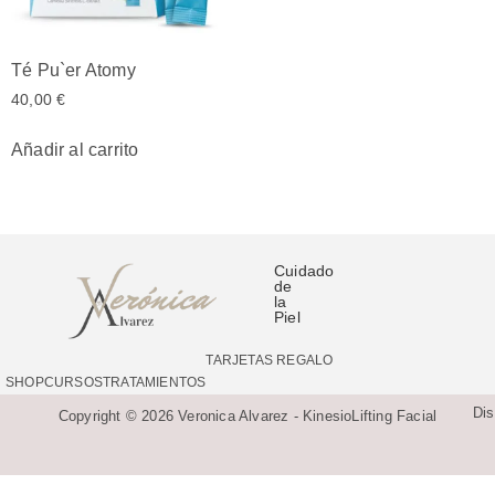
Té Pu`er Atomy
40,00
€
Añadir al carrito
Cuidado
de
la
Piel
TARJETAS REGALO
SHOP
CURSOS
TRATAMIENTOS
Di
Copyright © 2026 Veronica Alvarez - KinesioLifting Facial