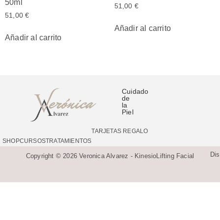
50ml
51,00
€
51,00
€
Añadir al carrito
Añadir al carrito
Cuidado
de
la
Piel
TARJETAS REGALO
SHOP
CURSOS
TRATAMIENTOS
Di
Copyright © 2026 Veronica Alvarez - KinesioLifting Facial