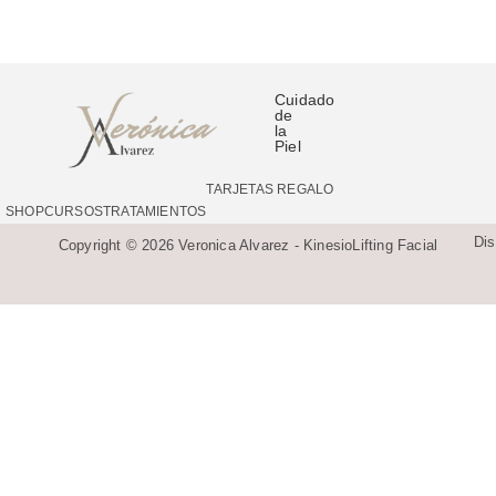
Cuidado
de
la
Piel
TARJETAS REGALO
SHOP
CURSOS
TRATAMIENTOS
Di
Copyright © 2026 Veronica Alvarez - KinesioLifting Facial