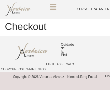
CURSOS
TRATAMIEN
Checkout
Cuidado
de
la
Piel
TARJETAS REGALO
SHOP
CURSOS
TRATAMIENTOS
Di
Copyright © 2026 Veronica Alvarez - KinesioLifting Facial